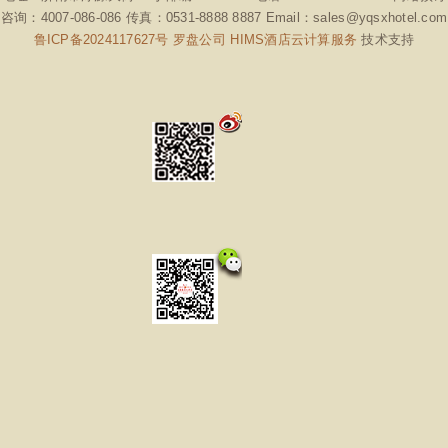
咨询：4007-086-086 传真：0531-8888 8887 Email：sales@yqsxhotel.com
鲁ICP备2024117627号
罗盘公司 HIMS酒店云计算服务
技术支持