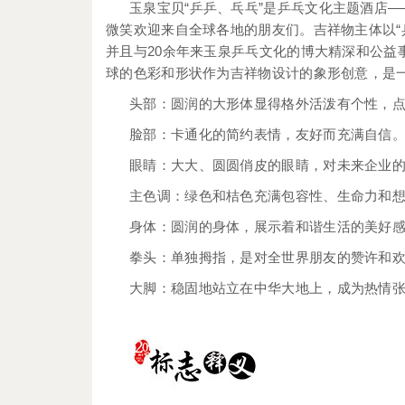
玉泉宝贝“乒乒、乓乓”是乒乓文化主题酒店—
微笑欢迎来自全球各地的朋友们。吉祥物主体以“
并且与20余年来玉泉乒乓文化的博大精深和公益
球的色彩和形状作为吉祥物设计的象形创意，是
头部：圆润的大形体显得格外活泼有个性，
脸部：卡通化的简约表情，友好而充满自信
眼睛：大大、圆圆俏皮的眼睛，对未来企业
主色调：绿色和桔色充满包容性、生命力和
身体：圆润的身体，展示着和谐生活的美好
拳头：单独拇指，是对全世界朋友的赞许和
大脚：稳固地站立在中华大地上，成为热情张