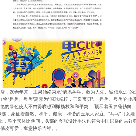
店，20余年来，玉泉始终秉承“情系乒乓、敢为人先、诚信永远”的
物“乒乒、乓乓”寓意为“国球精粹，玉泉宝贝”。“乒乒、乓乓”的名
鲜艳的绿色使人不由得联想到橄榄枝和和平鸽， 预示着玉泉蓬勃向
递，象征着自然、和平、健康、和谐的玉泉大家庭。“乓乓”（女娃
体上，整个形体比例间，头部的夸张设计手法也符合中国民俗的吉祥
，俏皮可爱，寓意快乐吉祥。。