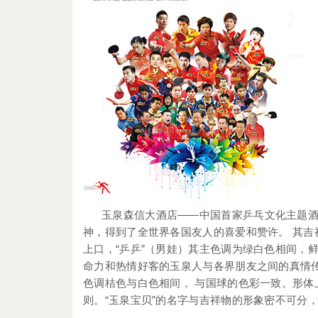
玉泉森信大酒店——中国首家乒乓文化主题酒
神，得到了全世界各国友人的喜爱和赞许。 其吉祥
上口，“乒乒”（男娃）其主色调为绿白色相间，
命力和热情好客的玉泉人与各界朋友之间的真情传
色调桔色与白色相间， 与国球的色彩一致。形
则。“玉泉宝贝”的名字与吉祥物的形象密不可分