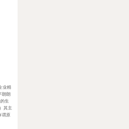
企业精
字朗朗
上的生
）其主
称谓原